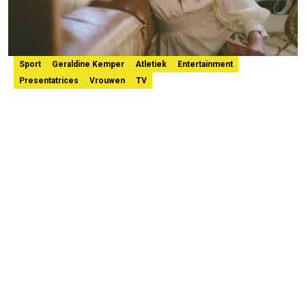
Sport
Geraldine Kemper
Atletiek
Entertainment
Presentatrices
Vrouwen
TV