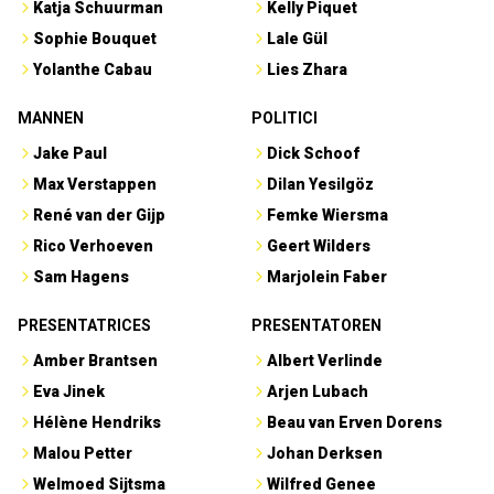
Katja Schuurman
Kelly Piquet
Sophie Bouquet
Lale Gül
Yolanthe Cabau
Lies Zhara
MANNEN
POLITICI
Jake Paul
Dick Schoof
Max Verstappen
Dilan Yesilgöz
René van der Gijp
Femke Wiersma
Rico Verhoeven
Geert Wilders
Sam Hagens
Marjolein Faber
PRESENTATRICES
PRESENTATOREN
Amber Brantsen
Albert Verlinde
Eva Jinek
Arjen Lubach
Hélène Hendriks
Beau van Erven Dorens
Malou Petter
Johan Derksen
Welmoed Sijtsma
Wilfred Genee