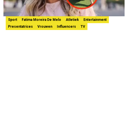
Sport
Fatima Moreira De Melo
Atletiek
Entertainment
Presentatrices
Vrouwen
Influencers
TV