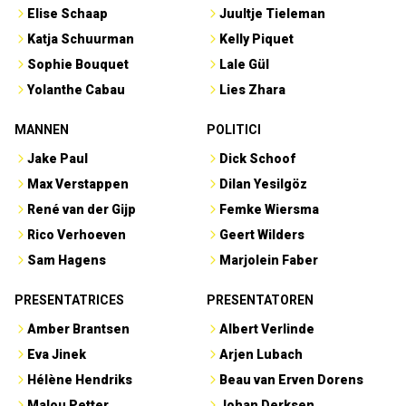
Elise Schaap
Juultje Tieleman
Katja Schuurman
Kelly Piquet
Sophie Bouquet
Lale Gül
Yolanthe Cabau
Lies Zhara
MANNEN
POLITICI
Jake Paul
Dick Schoof
Max Verstappen
Dilan Yesilgöz
René van der Gijp
Femke Wiersma
Rico Verhoeven
Geert Wilders
Sam Hagens
Marjolein Faber
PRESENTATRICES
PRESENTATOREN
Amber Brantsen
Albert Verlinde
Eva Jinek
Arjen Lubach
Hélène Hendriks
Beau van Erven Dorens
Malou Petter
Johan Derksen