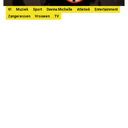
VI
Muziek
Sport
Davina Michelle
Atletiek
Entertainment
Zangeressen
Vrouwen
TV