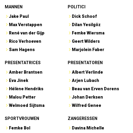
MANNEN
POLITICI
Jake Paul
Dick Schoof
Max Verstappen
Dilan Yesilgöz
René van der Gijp
Femke Wiersma
Rico Verhoeven
Geert Wilders
Sam Hagens
Marjolein Faber
PRESENTATRICES
PRESENTATOREN
Amber Brantsen
Albert Verlinde
Eva Jinek
Arjen Lubach
Hélène Hendriks
Beau van Erven Dorens
Malou Petter
Johan Derksen
Welmoed Sijtsma
Wilfred Genee
SPORTVROUWEN
ZANGERESSEN
Femke Bol
Davina Michelle