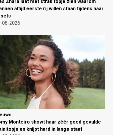
es Zhara laat met strak topje zien waarom
nnen altijd eerste rij willen staan tijdens haar
-sets
-08-2026
ieuws
my Monteiro showt haar zéér goed gevulde
kinitopje en knijpt hard in lange staaf