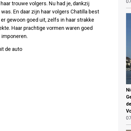
07
 haar trouwe volgers. Nu had je, dankzij
j was. En daar zijn haar volgers Chatilla best
er gewoon goed uit, zelfs in haar strakke
dekte. Haar prachtige vormen waren goed
te imponeren.
it de auto
N
Ge
de
V
07