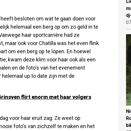
Li
ma
dj
n heeft besloten om wat te gaan doen voor
07
lijk helemaal een berg op om zo geld in te
. Vanwege haar sportcarrière had ze
st, maar ook voor Chatilla was het even flink
apart om een berg op te lopen. En hoewel
itie, kwam deze klim voor haar ook als een
e halen en de foto's van het evenement
r helemaal up to date zijn met de
 Grinsven flirt enorm met haar volgers
N
 dag voor haar eruit zag. Ze weet op
Ro
bi
mooie foto's van zichzelf te maken en het