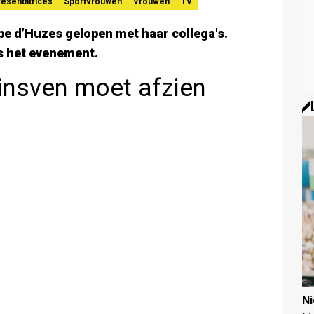
resentatrices
Sportvrouwen
Vrouwen
TV
pe d’Huzes gelopen met haar collega's.
ns het evenement.
insven moet afzien
N