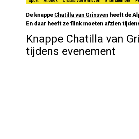
Sport
Atletiek
Chatilla Van Grinsven
Entertainment
P
De knappe
Chatilla van Grinsven
heeft de Al
En daar heeft ze flink moeten afzien tijde
Knappe Chatilla van Gr
tijdens evenement