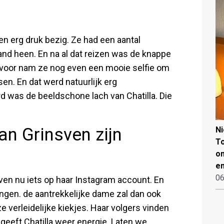
n erg druk bezig. Ze had een aantal
and heen. En na al dat reizen was de knappe
rvoor nam ze nog even een mooie selfie om
n. En dat werd natuurlijk erg
was de beeldschone lach van Chatilla. Die
van Grinsven zijn
N
To
on
en
06
sven nu iets op haar Instagram account. En
vangen. de aantrekkelijke dame zal dan ook
 verleidelijke kiekjes. Haar volgers vinden
 geeft Chatilla weer energie. Laten we