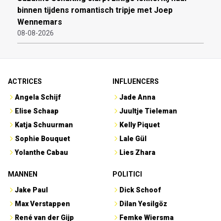
binnen tijdens romantisch tripje met Joep
Wennemars
08-08-2026
ACTRICES
INFLUENCERS
Angela Schijf
Jade Anna
Elise Schaap
Juultje Tieleman
Katja Schuurman
Kelly Piquet
Sophie Bouquet
Lale Gül
Yolanthe Cabau
Lies Zhara
MANNEN
POLITICI
Jake Paul
Dick Schoof
Max Verstappen
Dilan Yesilgöz
René van der Gijp
Femke Wiersma