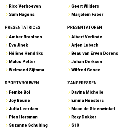
Rico Verhoeven
Geert Wilders
Sam Hagens
Marjolein Faber
PRESENTATRICES
PRESENTATOREN
Amber Brantsen
Albert Verlinde
Eva Jinek
Arjen Lubach
Hélène Hendriks
Beau van Erven Dorens
Malou Petter
Johan Derksen
Welmoed Sijtsma
Wilfred Genee
SPORTVROUWEN
ZANGERESSEN
Femke Bol
Davina Michelle
Joy Beune
Emma Heesters
Jutta Leerdam
Maan de Steenwinkel
Pien Hersman
Roxy Dekker
Suzanne Schulting
S10