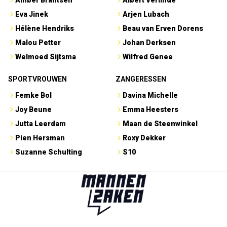
Amber Brantsen
Albert Verlinde
Eva Jinek
Arjen Lubach
Hélène Hendriks
Beau van Erven Dorens
Malou Petter
Johan Derksen
Welmoed Sijtsma
Wilfred Genee
SPORTVROUWEN
ZANGERESSEN
Femke Bol
Davina Michelle
Joy Beune
Emma Heesters
Jutta Leerdam
Maan de Steenwinkel
Pien Hersman
Roxy Dekker
Suzanne Schulting
S10