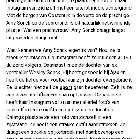
prachtige uitzicht en de kou. Ze plaatst een foto op haar
Instagram van zichzelf met een uiterst mooie achtergrond.
Met de bergen van Oostenrijk in de verte en de prachtige
Amy Sonck op de voorgrond, is dit natuurlijk het winnende
plaatje! Wat een prachtvrouw! Amy Sonck draagt laagst
uitgesneden shirtje ooit
Waar kennen we Amy Sonck eigenlijk van? Nou, ze is
moeilijk te missen. Op Instagram heeft ze intussen al 193
duizend volgers. Daarnaast is ze de dochter van ex-
voetballer Wesley Sonck. Hij heeft gespeeld bij Ajax en
heeft de liefde voor voetbal aan zijn dochter overgebracht.
Ze is echter niet zelf de
sport
gaan beoefenen. Zelf is ze
een leven als influencer gaan opbouwen. De Vlaamse
heeft haar Instagram vol staan met allerlei foto's van
zichzelf in leuke outfits en op bijzondere locaties.
Onlangs plaatste ze een foto van zichzelf in een
zijstraatje. Ze heeft een strakke outfit aangetrokken. Ze
draagt een strakke spijkerbroek met daarbovenop een