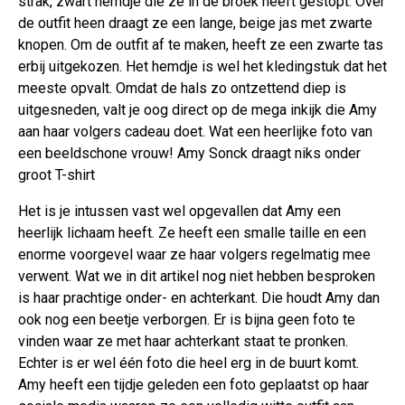
strak, zwart hemdje die ze in de broek heeft gestopt. Over
de outfit heen draagt ze een lange, beige jas met zwarte
knopen. Om de outfit af te maken, heeft ze een zwarte tas
erbij uitgekozen. Het hemdje is wel het kledingstuk dat het
meeste opvalt. Omdat de hals zo ontzettend diep is
uitgesneden, valt je oog direct op de mega inkijk die Amy
aan haar volgers cadeau doet. Wat een heerlijke foto van
een beeldschone vrouw! Amy Sonck draagt niks onder
groot T-shirt
Het is je intussen vast wel opgevallen dat Amy een
heerlijk lichaam heeft. Ze heeft een smalle taille en een
enorme voorgevel waar ze haar volgers regelmatig mee
verwent. Wat we in dit artikel nog niet hebben besproken
is haar prachtige onder- en achterkant. Die houdt Amy dan
ook nog een beetje verborgen. Er is bijna geen foto te
vinden waar ze met haar achterkant staat te pronken.
Echter is er wel één foto die heel erg in de buurt komt.
Amy heeft een tijdje geleden een foto geplaatst op haar