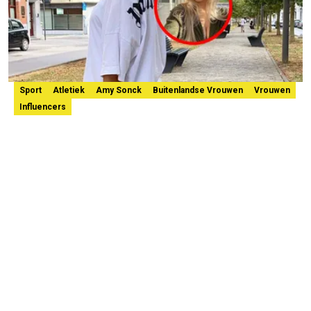
Sport
Atletiek
Amy Sonck
Buitenlandse Vrouwen
Vrouwen
Influencers