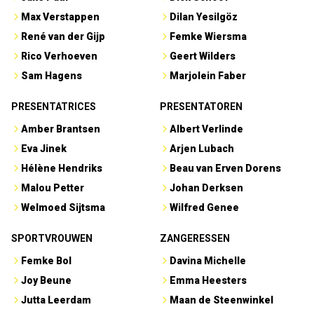
Max Verstappen
Dilan Yesilgöz
René van der Gijp
Femke Wiersma
Rico Verhoeven
Geert Wilders
Sam Hagens
Marjolein Faber
PRESENTATRICES
PRESENTATOREN
Amber Brantsen
Albert Verlinde
Eva Jinek
Arjen Lubach
Hélène Hendriks
Beau van Erven Dorens
Malou Petter
Johan Derksen
Welmoed Sijtsma
Wilfred Genee
SPORTVROUWEN
ZANGERESSEN
Femke Bol
Davina Michelle
Joy Beune
Emma Heesters
Jutta Leerdam
Maan de Steenwinkel