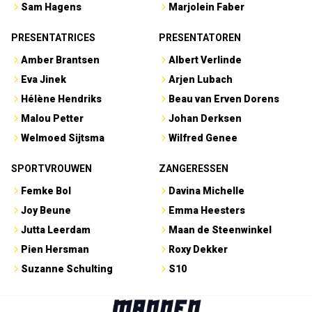
Sam Hagens
Marjolein Faber
PRESENTATRICES
PRESENTATOREN
Amber Brantsen
Albert Verlinde
Eva Jinek
Arjen Lubach
Hélène Hendriks
Beau van Erven Dorens
Malou Petter
Johan Derksen
Welmoed Sijtsma
Wilfred Genee
SPORTVROUWEN
ZANGERESSEN
Femke Bol
Davina Michelle
Joy Beune
Emma Heesters
Jutta Leerdam
Maan de Steenwinkel
Pien Hersman
Roxy Dekker
Suzanne Schulting
S10