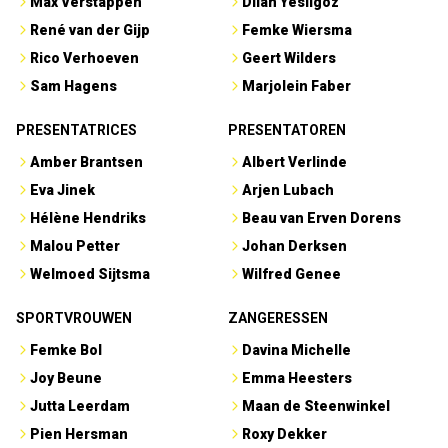
Max Verstappen
Dilan Yesilgöz
René van der Gijp
Femke Wiersma
Rico Verhoeven
Geert Wilders
Sam Hagens
Marjolein Faber
PRESENTATRICES
PRESENTATOREN
Amber Brantsen
Albert Verlinde
Eva Jinek
Arjen Lubach
Hélène Hendriks
Beau van Erven Dorens
Malou Petter
Johan Derksen
Welmoed Sijtsma
Wilfred Genee
SPORTVROUWEN
ZANGERESSEN
Femke Bol
Davina Michelle
Joy Beune
Emma Heesters
Jutta Leerdam
Maan de Steenwinkel
Pien Hersman
Roxy Dekker