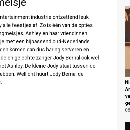
meisje
 entertainment industrie ontzettend leuk
alle feestjes af. Zo is één van de opties
ngmeisjes. Ashley en haar vriendinnen
akje met een bijpassend oud-Nederlands
eiden komen dan dus haring serveren en
at de enige echte zanger Jody Bernal ook wel
met Ashley. De kleine Jody staat tussen de
 hebben. Wellicht huurt Jody Bernal de
.
N
An
va
ge
08