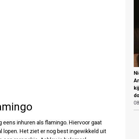
N
An
ki
d
08
lamingo
 eens inhuren als flamingo. Hiervoor gaat
l lopen. Het ziet er nog best ingewikkeld uit