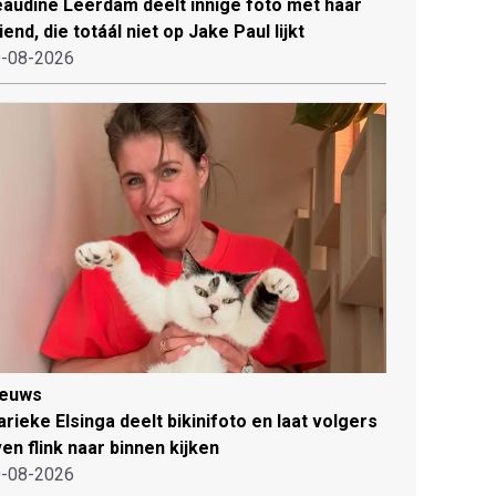
audine Leerdam deelt innige foto met haar
iend, die totáál niet op Jake Paul lijkt
-08-2026
ieuws
rieke Elsinga deelt bikinifoto en laat volgers
en flink naar binnen kijken
-08-2026