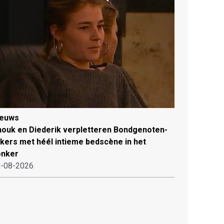
ieuws
ouk en Diederik verpletteren Bondgenoten-
jkers met héél intieme bedscène in het
onker
-08-2026