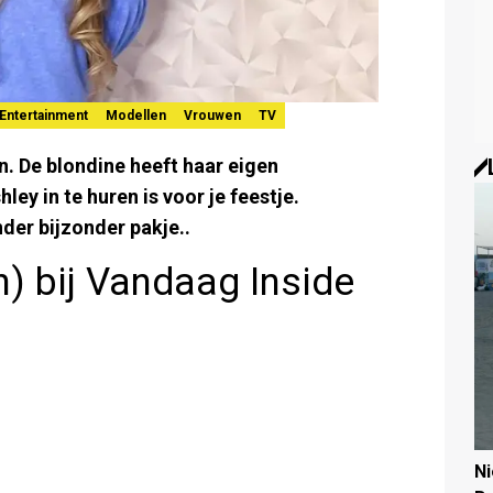
Entertainment
Modellen
Vrouwen
TV
n. De blondine heeft haar eigen
ley in te huren is voor je feestje.
nder bijzonder pakje..
n) bij Vandaag Inside
N