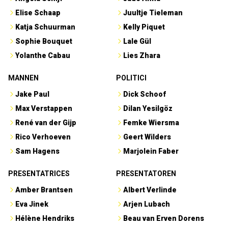
Elise Schaap
Juultje Tieleman
Katja Schuurman
Kelly Piquet
Sophie Bouquet
Lale Gül
Yolanthe Cabau
Lies Zhara
MANNEN
POLITICI
Jake Paul
Dick Schoof
Max Verstappen
Dilan Yesilgöz
René van der Gijp
Femke Wiersma
Rico Verhoeven
Geert Wilders
Sam Hagens
Marjolein Faber
PRESENTATRICES
PRESENTATOREN
Amber Brantsen
Albert Verlinde
Eva Jinek
Arjen Lubach
Hélène Hendriks
Beau van Erven Dorens