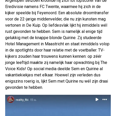
Afgelopen seizoen kroonde hij zich tot topscorer van de
Eredivisie namens FC Twente, waarmee hij zich in de
kijker speelde bij Feyenoord. Een absolute droomtransfer
voor de 22-jarige middenvelder, die nu zijn kunsten mag
vertonen in De Kuip. Op liefdesvlak lijkt hij inmiddels wél
rust gevonden te hebben. Sem is namelijk al enige tijd
gelukkig met de knappe blonde Quirine. Zij studeerde
Hotel Management in Maastricht en staat inmiddels volop
in de spotlights door haar relatie met de voetballer. TV-
kijkers zouden haar trouwens kunnen kennen: op zéér
jonge leeftijd maakte zij namelijk haar opwachting bij The
Voice Kids! Op social media deelde Sem en Quirine al
vakantiekiekjes met elkaar. Hoewel zijn verleden dus
enigszins roerig is, lijkt Sem met Quirine nu wél zijn draai
gevonden te hebben.