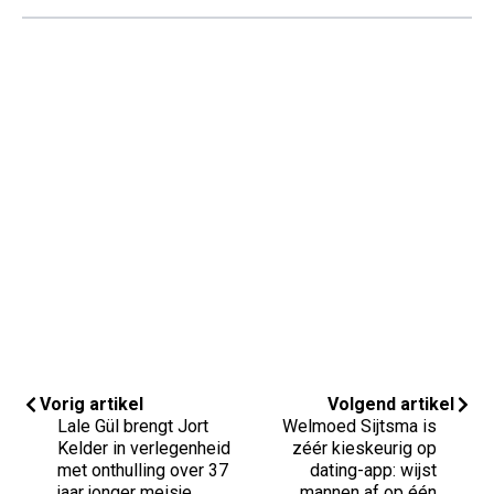
Vorig artikel
Volgend artikel
Lale Gül brengt Jort
Welmoed Sijtsma is
Kelder in verlegenheid
zéér kieskeurig op
met onthulling over 37
dating-app: wijst
jaar jonger meisje
mannen af op één