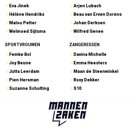
Eva Jinek
Arjen Lubach
Hélène Hendriks
Beau van Erven Dorens
Malou Petter
Johan Derksen
Welmoed Sijtsma
Wilfred Genee
SPORTVROUWEN
ZANGERESSEN
Femke Bol
Davina Michelle
Joy Beune
Emma Heesters
Jutta Leerdam
Maan de Steenwinkel
Pien Hersman
Roxy Dekker
Suzanne Schulting
S10