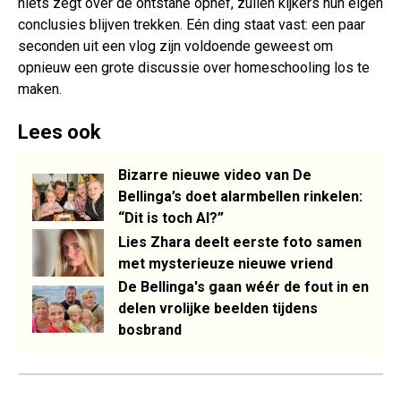
niets zegt over de ontstane ophef, zullen kijkers hun eigen
conclusies blijven trekken. Eén ding staat vast: een paar
seconden uit een vlog zijn voldoende geweest om
opnieuw een grote discussie over homeschooling los te
maken.
Lees ook
Bizarre nieuwe video van De
Bellinga’s doet alarmbellen rinkelen:
“Dit is toch AI?”
Lies Zhara deelt eerste foto samen
met mysterieuze nieuwe vriend
De Bellinga's gaan wéér de fout in en
delen vrolijke beelden tijdens
bosbrand