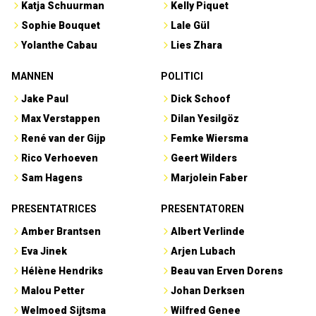
Katja Schuurman
Kelly Piquet
Sophie Bouquet
Lale Gül
Yolanthe Cabau
Lies Zhara
MANNEN
POLITICI
Jake Paul
Dick Schoof
Max Verstappen
Dilan Yesilgöz
René van der Gijp
Femke Wiersma
Rico Verhoeven
Geert Wilders
Sam Hagens
Marjolein Faber
PRESENTATRICES
PRESENTATOREN
Amber Brantsen
Albert Verlinde
Eva Jinek
Arjen Lubach
Hélène Hendriks
Beau van Erven Dorens
Malou Petter
Johan Derksen
Welmoed Sijtsma
Wilfred Genee