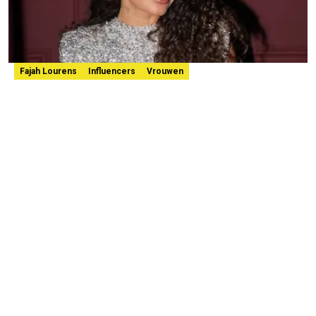
Fajah Lourens
Influencers
Vrouwen