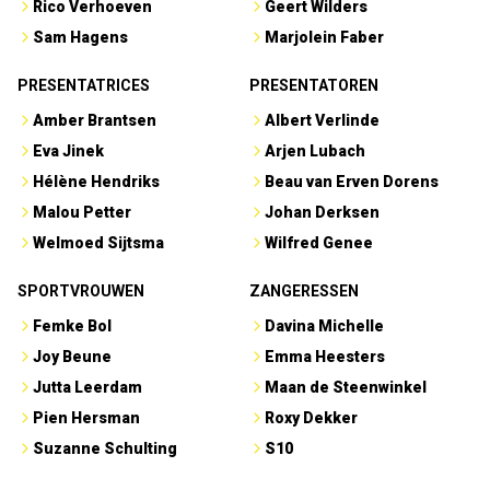
Rico Verhoeven
Geert Wilders
Sam Hagens
Marjolein Faber
PRESENTATRICES
PRESENTATOREN
Amber Brantsen
Albert Verlinde
Eva Jinek
Arjen Lubach
Hélène Hendriks
Beau van Erven Dorens
Malou Petter
Johan Derksen
Welmoed Sijtsma
Wilfred Genee
SPORTVROUWEN
ZANGERESSEN
Femke Bol
Davina Michelle
Joy Beune
Emma Heesters
Jutta Leerdam
Maan de Steenwinkel
Pien Hersman
Roxy Dekker
Suzanne Schulting
S10