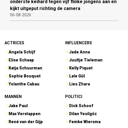
onderste keihard tegen vijf flinke jongens aan en
kijkt uitgeput richting de camera
06-08-2026
ACTRICES
INFLUENCERS
Angela Schijf
Jade Anna
Elise Schaap
Juultje Tieleman
Katja Schuurman
Kelly Piquet
Sophie Bouquet
Lale Gül
Yolanthe Cabau
Lies Zhara
MANNEN
POLITICI
Jake Paul
Dick Schoof
Max Verstappen
Dilan Yesilgöz
René van der Gijp
Femke Wiersma