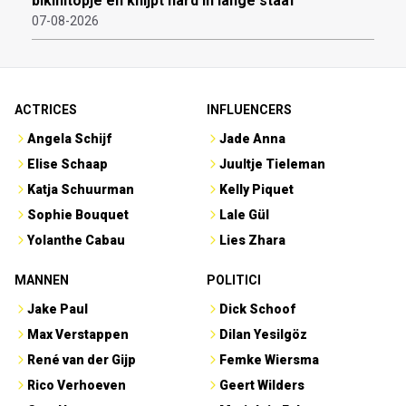
bikinitopje en knijpt hard in lange staaf
07-08-2026
ACTRICES
INFLUENCERS
Angela Schijf
Jade Anna
Elise Schaap
Juultje Tieleman
Katja Schuurman
Kelly Piquet
Sophie Bouquet
Lale Gül
Yolanthe Cabau
Lies Zhara
MANNEN
POLITICI
Jake Paul
Dick Schoof
Max Verstappen
Dilan Yesilgöz
René van der Gijp
Femke Wiersma
Rico Verhoeven
Geert Wilders