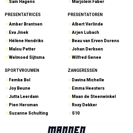
Sam Hagens
Marjolein Faber
PRESENTATRICES
PRESENTATOREN
Amber Brantsen
Albert Verlinde
Eva Jinek
Arjen Lubach
Hélène Hendriks
Beau van Erven Dorens
Malou Petter
Johan Derksen
Welmoed Sijtsma
Wilfred Genee
SPORTVROUWEN
ZANGERESSEN
Femke Bol
Davina Michelle
Joy Beune
Emma Heesters
Jutta Leerdam
Maan de Steenwinkel
Pien Hersman
Roxy Dekker
Suzanne Schulting
S10