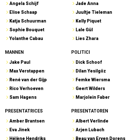
Angela Schijf
Jade Anna
Elise Schaap
Juultje Tieleman
Katja Schuurman
Kelly Piquet
Sophie Bouquet
Lale Gül
Yolanthe Cabau
Lies Zhara
MANNEN
POLITICI
Jake Paul
Dick Schoof
Max Verstappen
Dilan Yesilgöz
René van der Gijp
Femke Wiersma
Rico Verhoeven
Geert Wilders
Sam Hagens
Marjolein Faber
PRESENTATRICES
PRESENTATOREN
Amber Brantsen
Albert Verlinde
Eva Jinek
Arjen Lubach
Hélène Hendriks
Beau van Erven Dorens