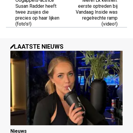
Oogappels-actrice
Merel Ek kennen:
Susan Radder heeft
eerste optreden bij
twee zusjes die
Vandaag Inside was
precies op haar lijken
regelrechte ramp
(foto's!)
(video!)
LAATSTE NIEUWS
Nieuws