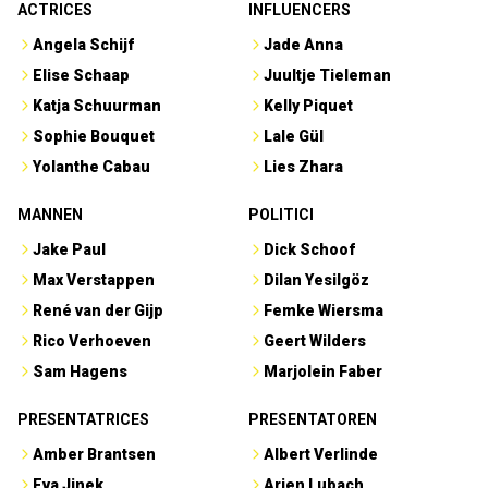
ACTRICES
INFLUENCERS
Angela Schijf
Jade Anna
Elise Schaap
Juultje Tieleman
Katja Schuurman
Kelly Piquet
Sophie Bouquet
Lale Gül
Yolanthe Cabau
Lies Zhara
MANNEN
POLITICI
Jake Paul
Dick Schoof
Max Verstappen
Dilan Yesilgöz
René van der Gijp
Femke Wiersma
Rico Verhoeven
Geert Wilders
Sam Hagens
Marjolein Faber
PRESENTATRICES
PRESENTATOREN
Amber Brantsen
Albert Verlinde
Eva Jinek
Arjen Lubach