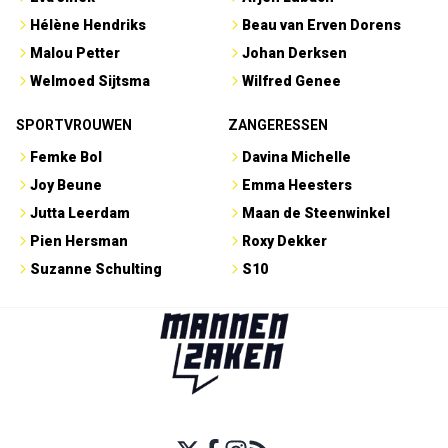
Hélène Hendriks
Beau van Erven Dorens
Malou Petter
Johan Derksen
Welmoed Sijtsma
Wilfred Genee
SPORTVROUWEN
ZANGERESSEN
Femke Bol
Davina Michelle
Joy Beune
Emma Heesters
Jutta Leerdam
Maan de Steenwinkel
Pien Hersman
Roxy Dekker
Suzanne Schulting
S10