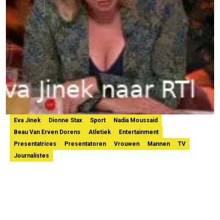
Eva Jinek
Dionne Stax
Sport
Nadia Moussaid
Beau Van Erven Dorens
Atletiek
Entertainment
Presentatrices
Presentatoren
Vrouwen
Mannen
TV
Journalistes