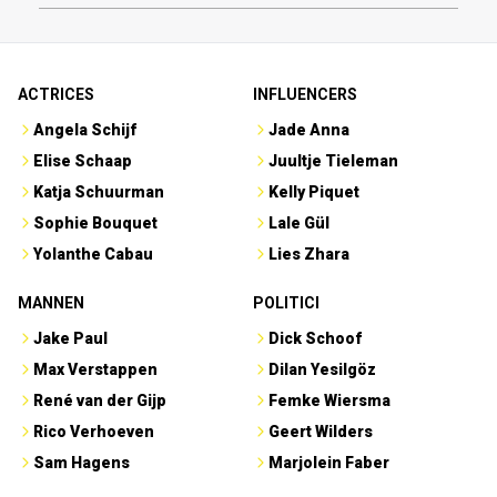
ACTRICES
INFLUENCERS
Angela Schijf
Jade Anna
Elise Schaap
Juultje Tieleman
Katja Schuurman
Kelly Piquet
Sophie Bouquet
Lale Gül
Yolanthe Cabau
Lies Zhara
MANNEN
POLITICI
Jake Paul
Dick Schoof
Max Verstappen
Dilan Yesilgöz
René van der Gijp
Femke Wiersma
Rico Verhoeven
Geert Wilders
Sam Hagens
Marjolein Faber