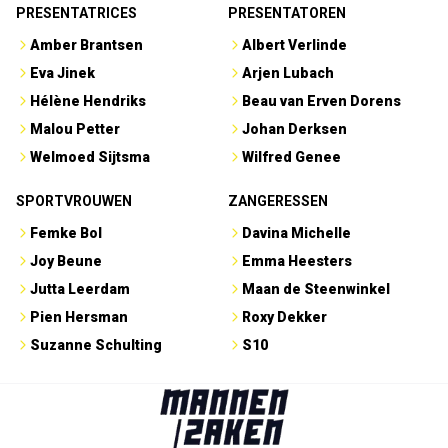
PRESENTATRICES
PRESENTATOREN
Amber Brantsen
Albert Verlinde
Eva Jinek
Arjen Lubach
Hélène Hendriks
Beau van Erven Dorens
Malou Petter
Johan Derksen
Welmoed Sijtsma
Wilfred Genee
SPORTVROUWEN
ZANGERESSEN
Femke Bol
Davina Michelle
Joy Beune
Emma Heesters
Jutta Leerdam
Maan de Steenwinkel
Pien Hersman
Roxy Dekker
Suzanne Schulting
S10