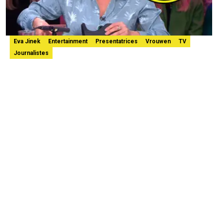
Eva Jinek
Entertainment
Presentatrices
Vrouwen
TV
Journalistes