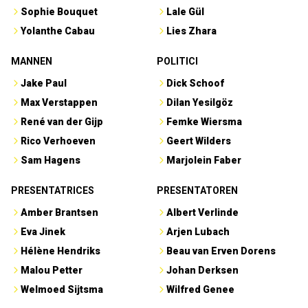
Sophie Bouquet
Lale Gül
Yolanthe Cabau
Lies Zhara
MANNEN
POLITICI
Jake Paul
Dick Schoof
Max Verstappen
Dilan Yesilgöz
René van der Gijp
Femke Wiersma
Rico Verhoeven
Geert Wilders
Sam Hagens
Marjolein Faber
PRESENTATRICES
PRESENTATOREN
Amber Brantsen
Albert Verlinde
Eva Jinek
Arjen Lubach
Hélène Hendriks
Beau van Erven Dorens
Malou Petter
Johan Derksen
Welmoed Sijtsma
Wilfred Genee