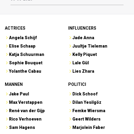
ACTRICES
INFLUENCERS
Angela Schijf
Jade Anna
Elise Schaap
Juultje Tieleman
Katja Schuurman
Kelly Piquet
Sophie Bouquet
Lale Gül
Yolanthe Cabau
Lies Zhara
MANNEN
POLITICI
Jake Paul
Dick Schoof
Max Verstappen
Dilan Yesilgöz
René van der Gijp
Femke Wiersma
Rico Verhoeven
Geert Wilders
Sam Hagens
Marjolein Faber