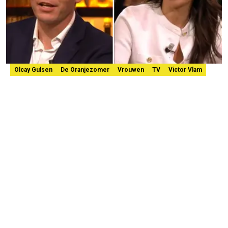
Olcay Gulsen
De Oranjezomer
Vrouwen
TV
Victor Vlam