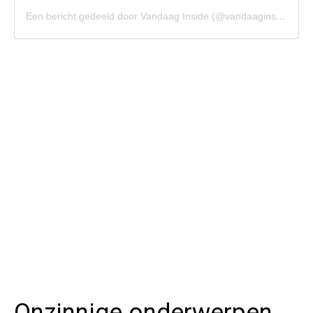
Een bericht gedeeld door Vandaag Inside (@vandaaginside)
Onzinnige onderwerpen