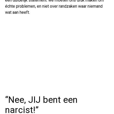
een duidelijk statement: we moeten ons druk maken om
échte problemen, en niet over randzaken waar niemand
wat aan heeft.
“Nee, JIJ bent een
narcist!”