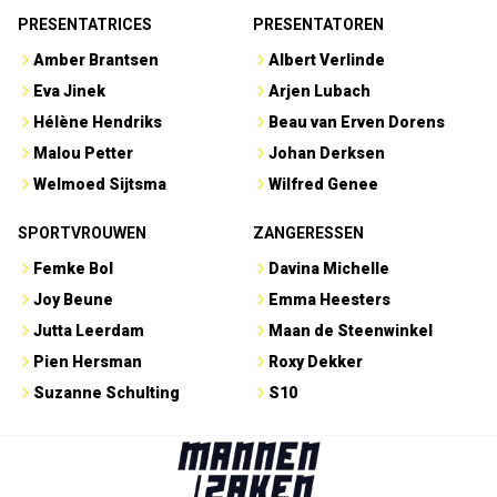
PRESENTATRICES
PRESENTATOREN
Amber Brantsen
Albert Verlinde
Eva Jinek
Arjen Lubach
Hélène Hendriks
Beau van Erven Dorens
Malou Petter
Johan Derksen
Welmoed Sijtsma
Wilfred Genee
SPORTVROUWEN
ZANGERESSEN
Femke Bol
Davina Michelle
Joy Beune
Emma Heesters
Jutta Leerdam
Maan de Steenwinkel
Pien Hersman
Roxy Dekker
Suzanne Schulting
S10