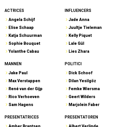
ACTRICES
INFLUENCERS
Angela Schijf
Jade Anna
Elise Schaap
Juultje Tieleman
Katja Schuurman
Kelly Piquet
Sophie Bouquet
Lale Gül
Yolanthe Cabau
Lies Zhara
MANNEN
POLITICI
Jake Paul
Dick Schoof
Max Verstappen
Dilan Yesilgöz
René van der Gijp
Femke Wiersma
Rico Verhoeven
Geert Wilders
Sam Hagens
Marjolein Faber
PRESENTATRICES
PRESENTATOREN
Amber Brantsen
Albert Verlinde