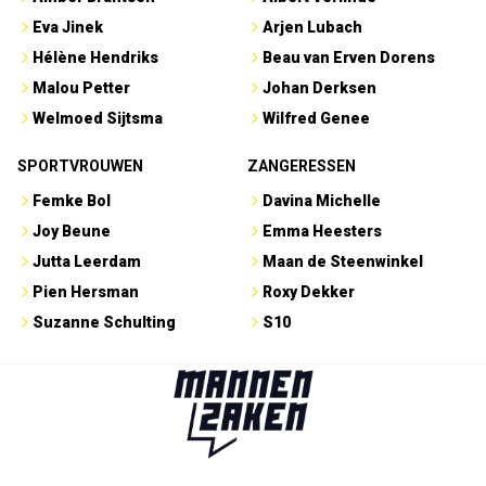
Eva Jinek
Arjen Lubach
Hélène Hendriks
Beau van Erven Dorens
Malou Petter
Johan Derksen
Welmoed Sijtsma
Wilfred Genee
SPORTVROUWEN
ZANGERESSEN
Femke Bol
Davina Michelle
Joy Beune
Emma Heesters
Jutta Leerdam
Maan de Steenwinkel
Pien Hersman
Roxy Dekker
Suzanne Schulting
S10