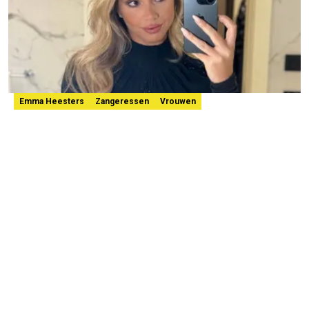
Emma Heesters
Zangeressen
Vrouwen