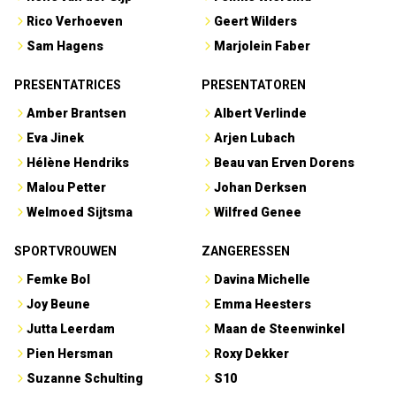
Rico Verhoeven
Geert Wilders
Sam Hagens
Marjolein Faber
PRESENTATRICES
PRESENTATOREN
Amber Brantsen
Albert Verlinde
Eva Jinek
Arjen Lubach
Hélène Hendriks
Beau van Erven Dorens
Malou Petter
Johan Derksen
Welmoed Sijtsma
Wilfred Genee
SPORTVROUWEN
ZANGERESSEN
Femke Bol
Davina Michelle
Joy Beune
Emma Heesters
Jutta Leerdam
Maan de Steenwinkel
Pien Hersman
Roxy Dekker
Suzanne Schulting
S10