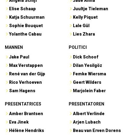
Angela Schijf
Jade Anna
Elise Schaap
Juultje Tieleman
Katja Schuurman
Kelly Piquet
Sophie Bouquet
Lale Gül
Yolanthe Cabau
Lies Zhara
MANNEN
POLITICI
Jake Paul
Dick Schoof
Max Verstappen
Dilan Yesilgöz
René van der Gijp
Femke Wiersma
Rico Verhoeven
Geert Wilders
Sam Hagens
Marjolein Faber
PRESENTATRICES
PRESENTATOREN
Amber Brantsen
Albert Verlinde
Eva Jinek
Arjen Lubach
Hélène Hendriks
Beau van Erven Dorens