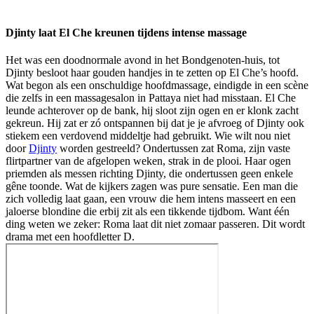
Djinty laat El Che kreunen tijdens intense massage
Het was een doodnormale avond in het Bondgenoten-huis, tot
Djinty besloot haar gouden handjes in te zetten op El Che’s hoofd.
Wat begon als een onschuldige hoofdmassage, eindigde in een scène
die zelfs in een massagesalon in Pattaya niet had misstaan. El Che
leunde achterover op de bank, hij sloot zijn ogen en er klonk zacht
gekreun. Hij zat er zó ontspannen bij dat je je afvroeg of Djinty ook
stiekem een verdovend middeltje had gebruikt. Wie wilt nou niet
door
Djinty
worden gestreeld? Ondertussen zat Roma, zijn vaste
flirtpartner van de afgelopen weken, strak in de plooi. Haar ogen
priemden als messen richting Djinty, die ondertussen geen enkele
gêne toonde. Wat de kijkers zagen was pure sensatie. Een man die
zich volledig laat gaan, een vrouw die hem intens masseert en een
jaloerse blondine die erbij zit als een tikkende tijdbom. Want één
ding weten we zeker: Roma laat dit niet zomaar passeren. Dit wordt
drama met een hoofdletter D.