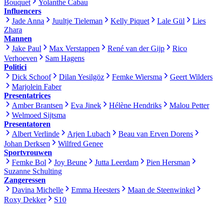
Bouquet
Yolanthe Cabau
Influencers
Jade Anna
Juultje Tieleman
Kelly Piquet
Lale Gül
Lies
Zhara
Mannen
Jake Paul
Max Verstappen
René van der Gijp
Rico
Verhoeven
Sam Hagens
Politici
Dick Schoof
Dilan Yesilgöz
Femke Wiersma
Geert Wilders
Marjolein Faber
Presentatrices
Amber Brantsen
Eva Jinek
Hélène Hendriks
Malou Petter
Welmoed Sijtsma
Presentatoren
Albert Verlinde
Arjen Lubach
Beau van Erven Dorens
Johan Derksen
Wilfred Genee
Sportvrouwen
Femke Bol
Joy Beune
Jutta Leerdam
Pien Hersman
Suzanne Schulting
Zangeressen
Davina Michelle
Emma Heesters
Maan de Steenwinkel
Roxy Dekker
S10