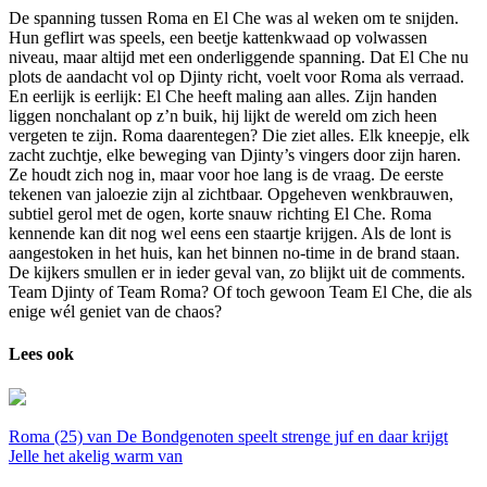
De spanning tussen Roma en El Che was al weken om te snijden.
Hun geflirt was speels, een beetje kattenkwaad op volwassen
niveau, maar altijd met een onderliggende spanning. Dat El Che nu
plots de aandacht vol op Djinty richt, voelt voor Roma als verraad.
En eerlijk is eerlijk: El Che heeft maling aan alles. Zijn handen
liggen nonchalant op z’n buik, hij lijkt de wereld om zich heen
vergeten te zijn. Roma daarentegen? Die ziet alles. Elk kneepje, elk
zacht zuchtje, elke beweging van Djinty’s vingers door zijn haren.
Ze houdt zich nog in, maar voor hoe lang is de vraag. De eerste
tekenen van jaloezie zijn al zichtbaar. Opgeheven wenkbrauwen,
subtiel gerol met de ogen, korte snauw richting El Che. Roma
kennende kan dit nog wel eens een staartje krijgen. Als de lont is
aangestoken in het huis, kan het binnen no-time in de brand staan.
De kijkers smullen er in ieder geval van, zo blijkt uit de comments.
Team Djinty of Team Roma? Of toch gewoon Team El Che, die als
enige wél geniet van de chaos?
Lees ook
Roma (25) van De Bondgenoten speelt strenge juf en daar krijgt
Jelle het akelig warm van