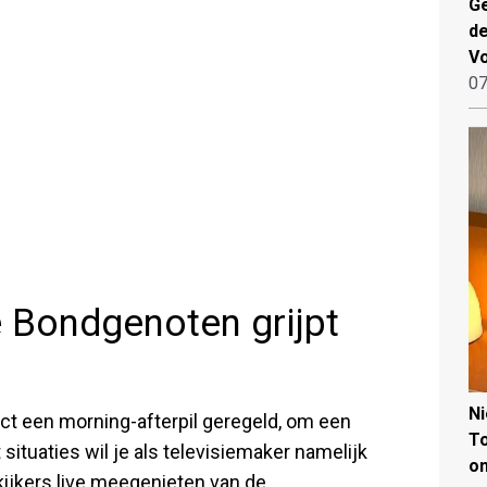
Ge
de
V
07
e Bondgenoten grijpt
N
ect een morning-afterpil geregeld, om een
To
 situaties wil je als televisiemaker namelijk
on
ijkers live meegenieten van de