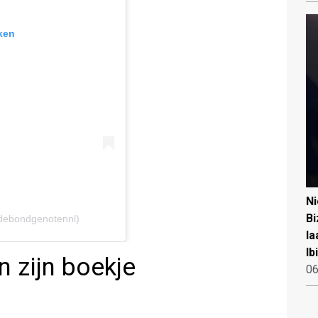
ken
N
Bi
debondgenotennl)
la
Ib
n zijn boekje
06