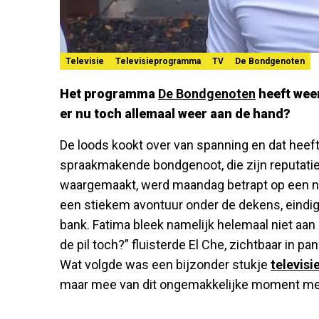
Televisie
Televisieprogramma
TV
De Bondgenoten
Het programma
De Bondgenoten
heeft wee
er nu toch allemaal weer aan de hand?
De loods kookt over van spanning en dat heeft
spraakmakende bondgenoot, die zijn reputatie
waargemaakt, werd maandag betrapt op een na
een stiekem avontuur onder de dekens, eindi
bank. Fatima bleek namelijk helemaal niet aan 
de pil toch?” fluisterde El Che, zichtbaar in pa
Wat volgde was een bijzonder stukje
televisi
maar mee van dit ongemakkelijke moment me