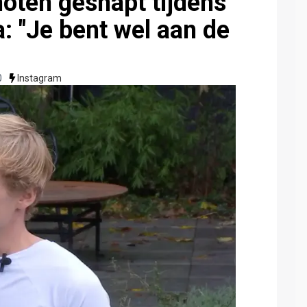
oten gesnapt tijdens
: "Je bent wel aan de
0
Instagram