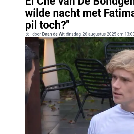
El Che van De Bondgen
wilde nacht met Fatima
pil toch?"
door
Daan de Wit
dinsdag, 26 augustus 2025 om 13:0