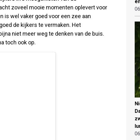
en
nacht zoveel mooie momenten oplevert voor
06
n is wel vaker goed voor een zee aan
oed de kijkers te vermaken. Het
 bijna niet meer weg te denken van de buis.
ma toch ook op.
N
Da
zw
lu
06