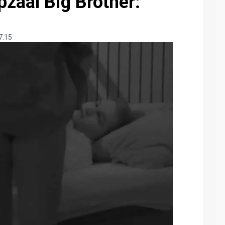
apzaal Big Brother:
!
7:15