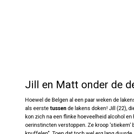
Jill en Matt onder de d
Hoewel de Belgen al een paar weken de lakens
als eerste
tussen
de lakens doken! Jill (22), di
kon zich na een flinke hoeveelheid alcohol en
oerinstincten verstoppen. Ze kroop 'stiekem' b
knuffelen". Toen dat toch wel erg lang duurd