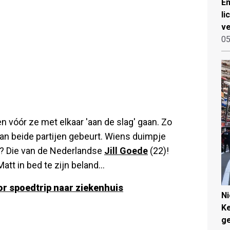
Em
li
ve
05
vóór ze met elkaar 'aan de slag' gaan. Zo
an beide partijen gebeurt. Wiens duimpje
t? Die van de Nederlandse
Jill Goede
(22)!
tt in bed te zijn beland...
oor spoedtrip naar ziekenhuis
N
Ke
g