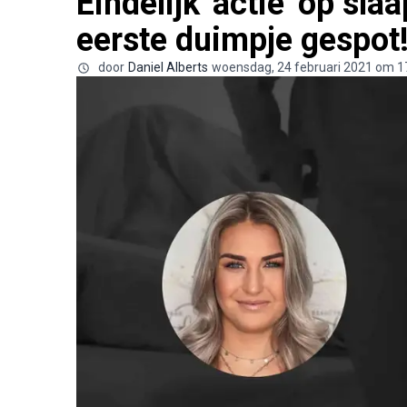
Eindelijk 'actie' op sla
eerste duimpje gespot
door
Daniel Alberts
woensdag, 24 februari 2021 om 1