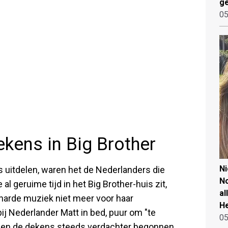
ge
05
ekens in Big Brother
N
 uitdelen, waren het de Nederlanders die
No
e al geruime tijd in het Big Brother-huis zit,
al
 harde muziek niet meer voor haar
He
ij Nederlander Matt in bed, puur om "te
05
e, en de dekens steeds verdachter begonnen