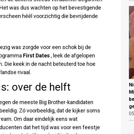
g. Het was dus wachten op het bevestigende
verscheen héél voorzichtig die bevrijdende
ezig was zorgde voor een schok bij de
t programma
First Dates
, leek de afgelopen
. Die keek in de nacht beteuterd toe hoe
landse rivaal.
s: over de helft
N
Mi
be
gen de meeste Big Brother-kandidaten
ge
beeldig. Zó voorbeeldig, dat de kijker soms
05
tream. Om daar eindelijk eens wat
ducenten dat het tijd was voor een feestje