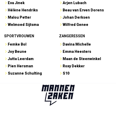
Eva Jinek
Arjen Lubach
Hélène Hendriks
Beau van Erven Dorens
Malou Petter
Johan Derksen
Welmoed Sijtsma
Wilfred Genee
SPORTVROUWEN
ZANGERESSEN
Femke Bol
Davina Michelle
Joy Beune
Emma Heesters
Jutta Leerdam
Maan de Steenwinkel
Pien Hersman
Roxy Dekker
Suzanne Schulting
S10