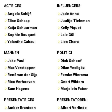
ACTRICES
INFLUENCERS
Angela Schijf
Jade Anna
Elise Schaap
Juultje Tieleman
Katja Schuurman
Kelly Piquet
Sophie Bouquet
Lale Gül
Yolanthe Cabau
Lies Zhara
MANNEN
POLITICI
Jake Paul
Dick Schoof
Max Verstappen
Dilan Yesilgöz
René van der Gijp
Femke Wiersma
Rico Verhoeven
Geert Wilders
Sam Hagens
Marjolein Faber
PRESENTATRICES
PRESENTATOREN
Amber Brantsen
Albert Verlinde