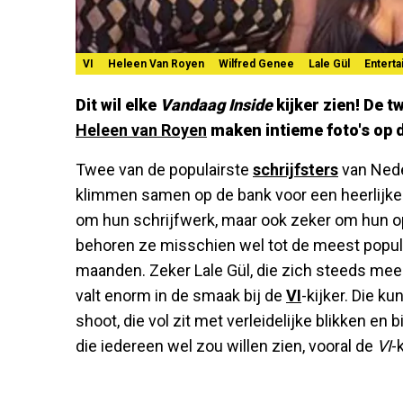
VI
Heleen Van Royen
Wilfred Genee
Lale Gül
Entert
Dit wil elke
Vandaag Inside
kijker zien! De t
Heleen van Royen
maken intieme foto's op 
Twee van de populairste
schrijfsters
van Nede
klimmen samen op de bank voor een heerlijke
om hun schrijfwerk, maar ook zeker om hun op
behoren ze misschien wel tot de meest popul
maanden. Zeker Lale Gül, die zich steeds meer 
valt enorm in de smaak bij de
VI
-kijker. Die k
shoot, die vol zit met verleidelijke blikken e
die iedereen wel zou willen zien, vooral de
VI
-