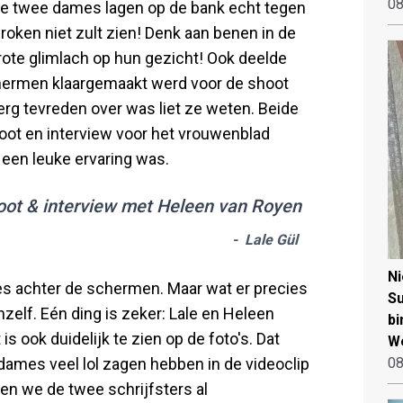
08
 De twee dames lagen op de bank echt tegen
roken niet zult zien! Denk aan benen in de
rote glimlach op hun gezicht! Ook deelde
chermen klaargemaakt werd voor de shoot
erg tevreden over was liet ze weten. Beide
oot en interview voor het vrouwenblad
t een leuke ervaring was.
hoot & interview met Heleen van Royen
- Lale Gül
N
s achter de schermen. Maar wat er precies
Su
zelf. Eén ding is zeker: Lale en Heleen
bi
s ook duidelijk te zien op de foto's. Dat
W
dames veel lol zagen hebben in de videoclip
08
en we de twee schrijfsters al