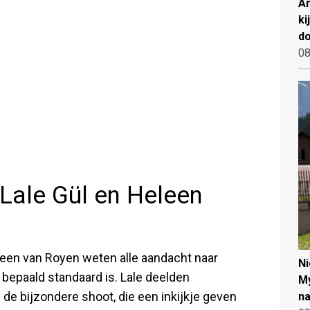
An
ki
d
08
Lale Gül en Heleen
leen van Royen weten alle aandacht naar
N
 bepaald standaard is. Lale deelden
My
de bijzondere shoot, die een inkijkje geven
na