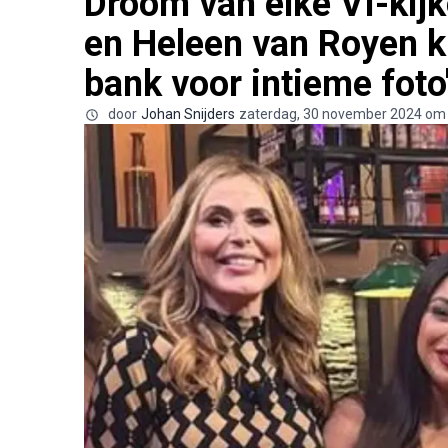
Droom van elke VI-kijk
en Heleen van Royen 
bank voor intieme foto
door
Johan Snijders
zaterdag, 30 november 2024 om