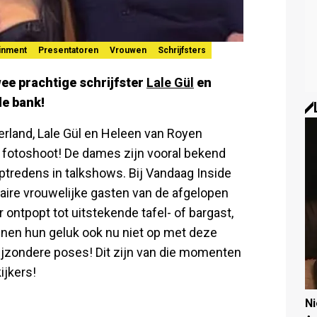
ainment
Presentatoren
Vrouwen
Schrijfsters
wee prachtige schrijfster
Lale Gül
en
de bank!
rland, Lale Gül en Heleen van Royen
 fotoshoot! De dames zijn vooral bekend
tredens in talkshows. Bij Vandaag Inside
aire vrouwelijke gasten van de afgelopen
ontpopt tot uitstekende tafel- of bargast,
unnen hun geluk ook nu niet op met deze
n bijzondere poses! Dit zijn van die momenten
kijkers!
N