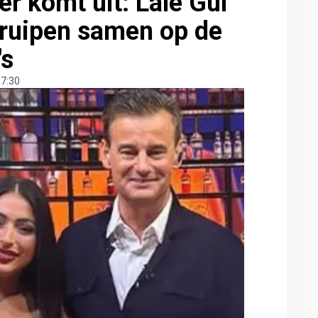
er komt uit: Lale Gül
kruipen samen op de
's
 7:30