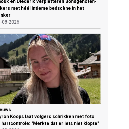
ouk en Diederik verpletteren Bondgenoten-
jkers met héél intieme bedscène in het
onker
-08-2026
ieuws
ron Koops laat volgers schrikken met foto
 hartcontrole: "Merkte dat er iets niet klopte"