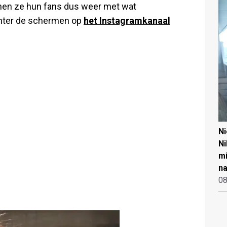
nen ze hun fans dus weer met wat
chter de schermen op
het Instagramkanaal
N
Ni
mi
na
08