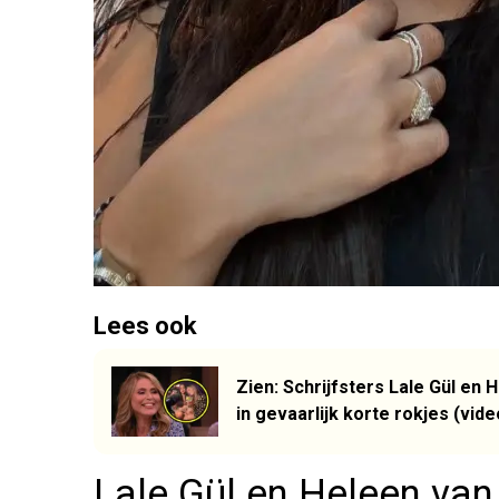
Lees ook
Zien: Schrijfsters Lale Gül en
in gevaarlijk korte rokjes (vide
Lale Gül en Heleen van 