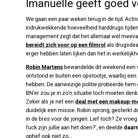
Imanuelle geeft goed 
We gaan een paar weken terug in de tijd. Actr
indrukwekkende hoeveelheid harddrugs tijden
management zegt dat het allemaal wel meevalt,
bereidt zich voor op een filmrol
als drugsdea
erger hebben laten lijken dan het in werkelijkh
Robin Martens
bewandelde dit weekend een ve
ontstond er buiten een opstootje, waarbij een
hebben. De aanwezige politie probeerde hem o
BN'er zou je in zo'n situatie toch moeten denken
Zeker als je net een
deal met een makeup-m
duidelijk een missie. Robin sprong, gesterkt 
in de bres voor de jongen. Lief toch? Ze vroeg
fuck zijn jullie aan het doen?', en deelde
daar
ophef ook niet zo...