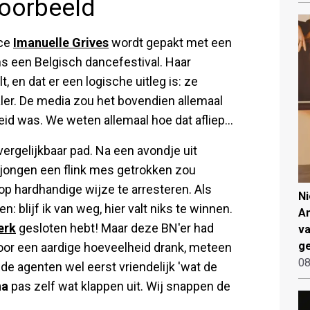
voorbeeld
ice
Imanuelle Grives
wordt gepakt met een
s een Belgisch dancefestival. Haar
 en dat er een logische uitleg is: ze
ler. De media zou het bovendien allemaal
eid was. We weten allemaal hoe dat afliep...
rgelijkbaar pad. Na een avondje uit
 jongen een flink mes getrokken zou
p hardhandige wijze te arresteren. Als
N
: blijf ik van weg, hier valt niks te winnen.
An
erk
gesloten hebt! Maar deze BN'er had
va
ge
door een aardige hoeveelheid drank, meteen
08
 de agenten wel eerst vriendelijk 'wat de
na
pas zelf wat klappen uit. Wij snappen de