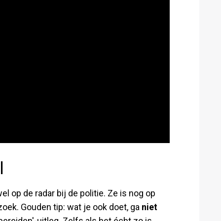
l
l op de radar bij de politie. Ze is nog op
zoek. Gouden tip: wat je ook doet, ga
niet
ereiden'-uitleg. Zelfs als het écht zo is.