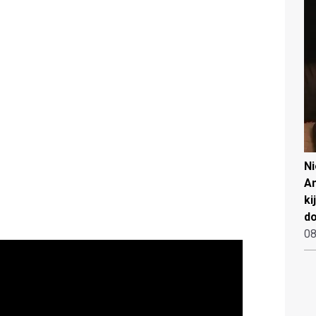
N
An
ki
d
08