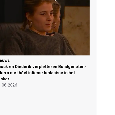
ieuws
ouk en Diederik verpletteren Bondgenoten-
jkers met héél intieme bedscène in het
onker
-08-2026