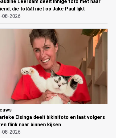
audine Leerdam deelt innige foto met haar
iend, die totáál niet op Jake Paul lijkt
-08-2026
ieuws
rieke Elsinga deelt bikinifoto en laat volgers
en flink naar binnen kijken
-08-2026