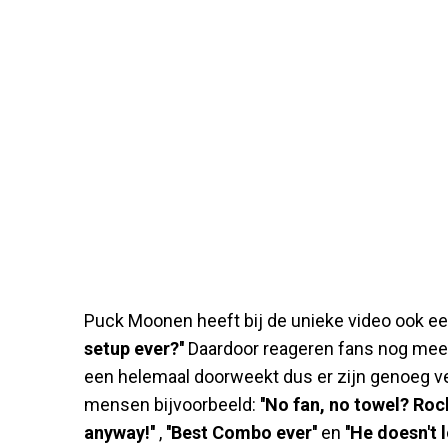
Puck Moonen heeft bij de unieke video ook ee
setup ever?''
Daardoor reageren fans nog meer 
een helemaal doorweekt dus er zijn genoeg ve
mensen bijvoorbeeld:
''No fan, no towel? Rock 
anyway!''
,
''Best Combo ever''
en
''He doesn't l