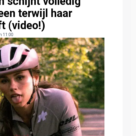
 schijnt volledig
een terwijl haar
t (video!)
m 11:00