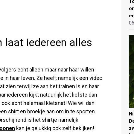
To
on
en
06
 laat iedereen alles
lgers echt alleen maar naar haar willen
je in haar leven. Ze heeft namelijk een video
 zien terwijl ze aan het trainen is en haar
r iedereen kijkt natuurlijk het liefste dan
s ook echt helemaal kletsnat! Wie wil dan
een shirt en broekje aan om in te sporten
N
orschijnend is het shirtje namelijk
Da
Moonen
kan je gelukkig ook zelf bekijken!
zw