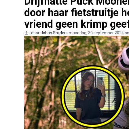
Drijfnatte Puck Moonen
door haar fietstruitje h
vriend geen krimp geef
door
Johan Snijders
maandag, 30 september 2024 o