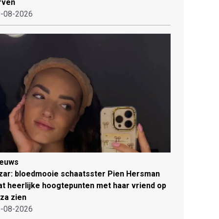
rven
-08-2026
ieuws
zar: bloedmooie schaatsster Pien Hersman
at heerlijke hoogtepunten met haar vriend op
iza zien
-08-2026