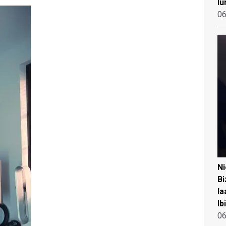
lu
06
N
Bi
la
Ib
06