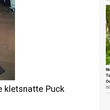
N
To
Oo
e kletsnatte Puck
06