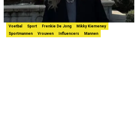
Voetbal
Sport
Frenkie De Jong
Mikky Kiemeney
Sportmannen
Vrouwen
Influencers
Mannen