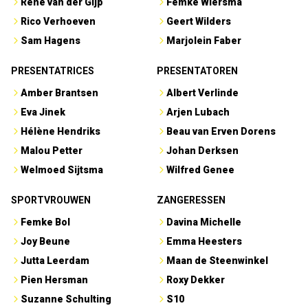
René van der Gijp
Femke Wiersma
Rico Verhoeven
Geert Wilders
Sam Hagens
Marjolein Faber
PRESENTATRICES
PRESENTATOREN
Amber Brantsen
Albert Verlinde
Eva Jinek
Arjen Lubach
Hélène Hendriks
Beau van Erven Dorens
Malou Petter
Johan Derksen
Welmoed Sijtsma
Wilfred Genee
SPORTVROUWEN
ZANGERESSEN
Femke Bol
Davina Michelle
Joy Beune
Emma Heesters
Jutta Leerdam
Maan de Steenwinkel
Pien Hersman
Roxy Dekker
Suzanne Schulting
S10