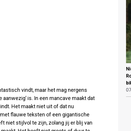
N
Ro
bi
fantastisch vindt, maar het mag nergens
07
‘te aanwezig’ is. In een mancave maakt dat
vindt. Het maakt niet uit of dat nu
n met flauwe teksten of een gigantische
 niet stijlvol te zijn, zolang jij er blij van
er maakt. Het hoeft niet groots of duur te