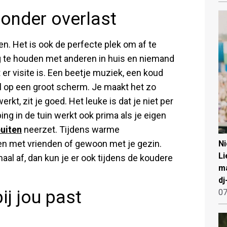
zonder overlast
en. Het is ook de perfecte plek om af te
g te houden met anderen in huis en niemand
er visite is. Een beetje muziek, een koud
al op een groot scherm. Je maakt het zo
erkt, zit je goed. Het leuke is dat je niet per
ng in de tuin werkt ook prima als je eigen
buiten
neerzet. Tijdens warme
ten met vrienden of gewoon met je gezin.
N
Li
al af, dan kun je er ook tijdens de koudere
ma
dj
ij jou past
07