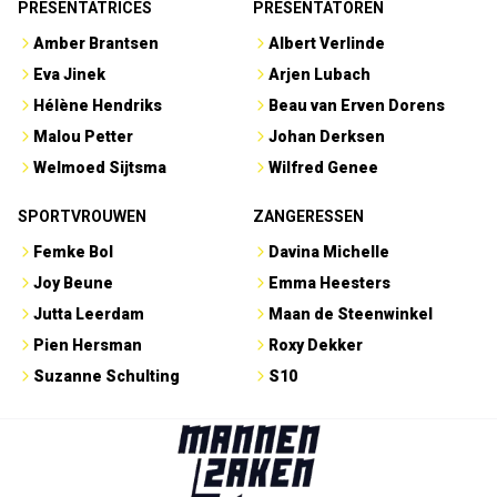
PRESENTATRICES
PRESENTATOREN
Amber Brantsen
Albert Verlinde
Eva Jinek
Arjen Lubach
Hélène Hendriks
Beau van Erven Dorens
Malou Petter
Johan Derksen
Welmoed Sijtsma
Wilfred Genee
SPORTVROUWEN
ZANGERESSEN
Femke Bol
Davina Michelle
Joy Beune
Emma Heesters
Jutta Leerdam
Maan de Steenwinkel
Pien Hersman
Roxy Dekker
Suzanne Schulting
S10