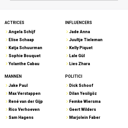
ACTRICES
INFLUENCERS
Angela Schijf
Jade Anna
Elise Schaap
Juultje Tieleman
Katja Schuurman
Kelly Piquet
Sophie Bouquet
Lale Gül
Yolanthe Cabau
Lies Zhara
MANNEN
POLITICI
Jake Paul
Dick Schoof
Max Verstappen
Dilan Yesilgöz
René van der Gijp
Femke Wiersma
Rico Verhoeven
Geert Wilders
Sam Hagens
Marjolein Faber