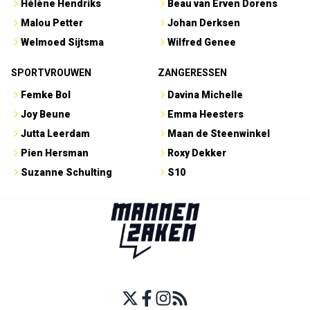
Hélène Hendriks
Beau van Erven Dorens
Malou Petter
Johan Derksen
Welmoed Sijtsma
Wilfred Genee
SPORTVROUWEN
ZANGERESSEN
Femke Bol
Davina Michelle
Joy Beune
Emma Heesters
Jutta Leerdam
Maan de Steenwinkel
Pien Hersman
Roxy Dekker
Suzanne Schulting
S10