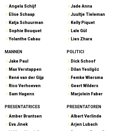
Angela Schijf
Jade Anna
Elise Schaap
Juultje Tieleman
Katja Schuurman
Kelly Piquet
Sophie Bouquet
Lale Gül
Yolanthe Cabau
Lies Zhara
MANNEN
POLITICI
Jake Paul
Dick Schoof
Max Verstappen
Dilan Yesilgöz
René van der Gijp
Femke Wiersma
Rico Verhoeven
Geert Wilders
Sam Hagens
Marjolein Faber
PRESENTATRICES
PRESENTATOREN
Amber Brantsen
Albert Verlinde
Eva Jinek
Arjen Lubach