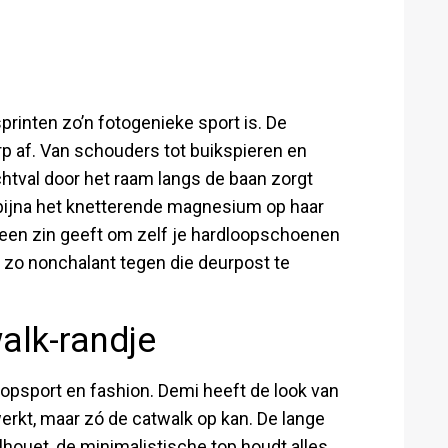
rinten zo’n fotogenieke sport is. De
 af. Van schouders tot buikspieren en
ichtval door het raam langs de baan zorgt
e bijna het knetterende magnesium op haar
eteen zin geeft om zelf je hardloopschoenen
et zo nonchalant tegen die deurpost te
alk-randje
topsport en fashion. Demi heeft de look van
erkt, maar zó de catwalk op kan. De lange
ouet, de minimalistische top houdt alles