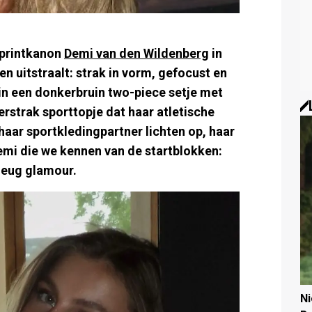
sprintkanon
Demi van den Wildenberg
in
ren uitstraalt: strak in vorm, gefocust en
n in een donkerbruin two-piece setje met
rstrak sporttopje dat haar atletische
 haar sportkledingpartner lichten op, haar
Demi die we kennen van de startblokken:
leug glamour.
N