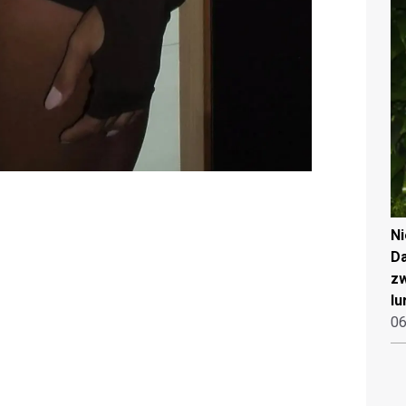
N
Da
zw
lu
06