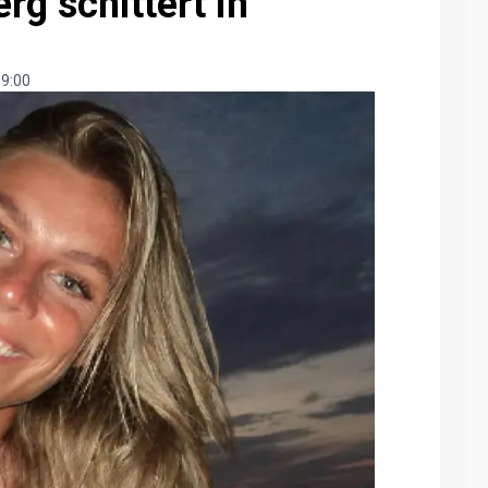
g schittert in
 9:00