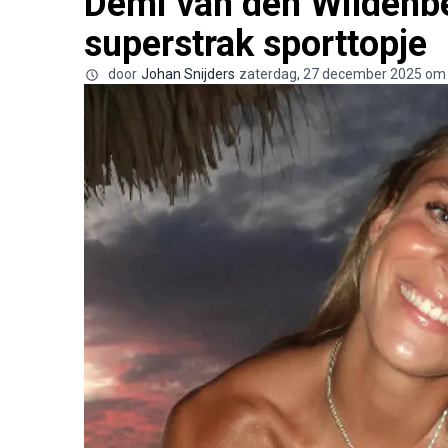
Demi van den Wildenber
superstrak sporttopje
door
Johan Snijders
zaterdag, 27 december 2025 om