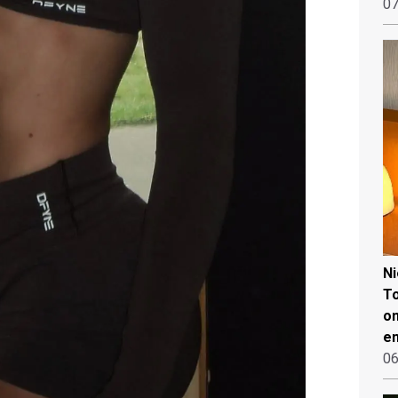
07
N
To
on
en
06