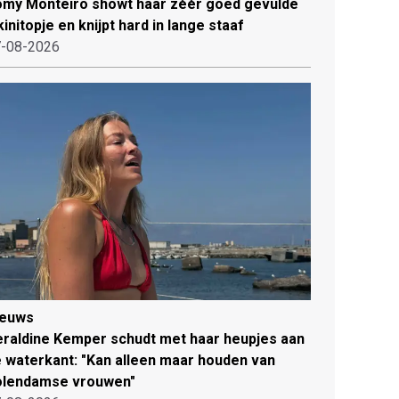
my Monteiro showt haar zéér goed gevulde
kinitopje en knijpt hard in lange staaf
-08-2026
ieuws
raldine Kemper schudt met haar heupjes aan
 waterkant: "Kan alleen maar houden van
olendamse vrouwen"