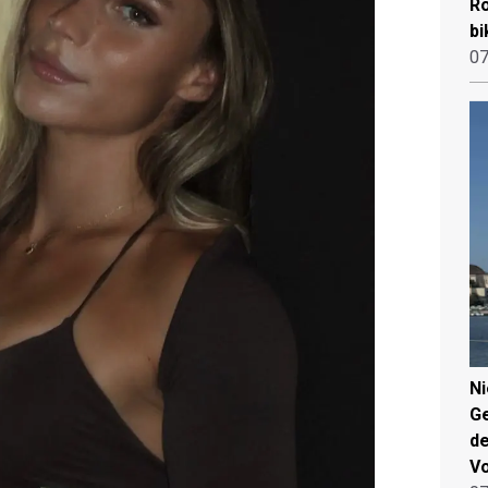
Ro
bi
07
N
Ge
de
V