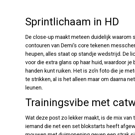
Sprintlichaam in HD
De close-up maakt meteen duidelijk waarom sp
contouren van Demi’s core tekenen messcherp
heupen, alles staat op standje wedstrijd. De l
voor die extra glans op haar huid, waardoor j
handen kunt ruiken. Het is zo’n foto die je m
te strikken, al is het alleen maar om daarna n
leunen.
Trainingsvibe met catw
Wat deze post zo lekker maakt, is de mix van 
iemand die net een set blokstarts heeft afgew
mouwen met duimopening geven een strak silh