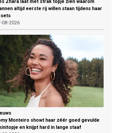
es Zhara laat met strak topje zien waarom
nnen altijd eerste rij willen staan tijdens haar
-sets
-08-2026
ieuws
my Monteiro showt haar zéér goed gevulde
kinitopje en knijpt hard in lange staaf