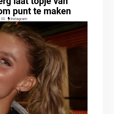
rg laat topje van
 om punt te maken
:00
Instagram