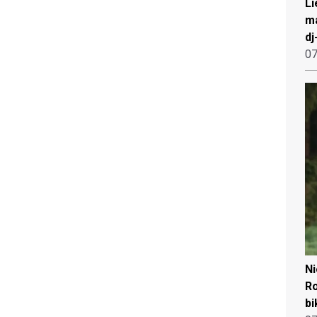
Li
ma
dj
07
N
Ro
bi