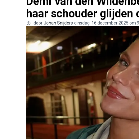
Demi van den Wildenbe
haar schouder glijden
door
Johan Snijders
dinsdag, 16 december 2025 om 9