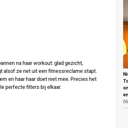
spannen na haar workout: glad gezicht,
 alsof ze net uit een fitnessreclame stapt.
N
adem en haar haar doet niet mee. Precies het
To
le perfecte filters bij elkaar.
on
en
06