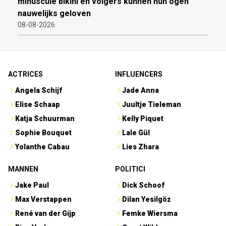
minuscule bikini en volgers kunnen hun ogen
nauwelijks geloven
08-08-2026
ACTRICES
INFLUENCERS
Angela Schijf
Jade Anna
Elise Schaap
Juultje Tieleman
Katja Schuurman
Kelly Piquet
Sophie Bouquet
Lale Gül
Yolanthe Cabau
Lies Zhara
MANNEN
POLITICI
Jake Paul
Dick Schoof
Max Verstappen
Dilan Yesilgöz
René van der Gijp
Femke Wiersma