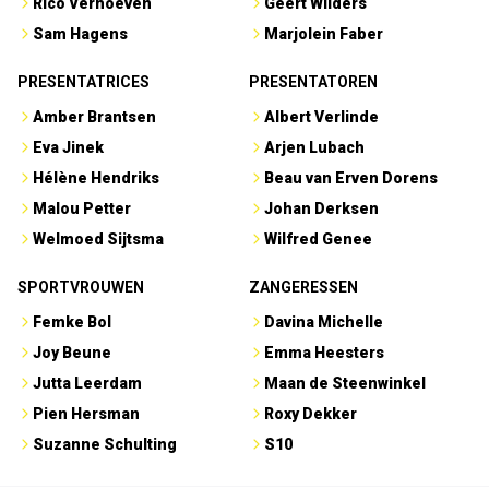
Rico Verhoeven
Geert Wilders
Sam Hagens
Marjolein Faber
PRESENTATRICES
PRESENTATOREN
Amber Brantsen
Albert Verlinde
Eva Jinek
Arjen Lubach
Hélène Hendriks
Beau van Erven Dorens
Malou Petter
Johan Derksen
Welmoed Sijtsma
Wilfred Genee
SPORTVROUWEN
ZANGERESSEN
Femke Bol
Davina Michelle
Joy Beune
Emma Heesters
Jutta Leerdam
Maan de Steenwinkel
Pien Hersman
Roxy Dekker
Suzanne Schulting
S10