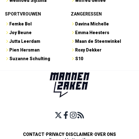
Welmoed Sijtsma
Wilfred Genee
SPORTVROUWEN
ZANGERESSEN
Femke Bol
Davina Michelle
Joy Beune
Emma Heesters
Jutta Leerdam
Maan de Steenwinkel
Pien Hersman
Roxy Dekker
Suzanne Schulting
S10
CONTACT
•
PRIVACY
•
DISCLAIMER
•
OVER ONS