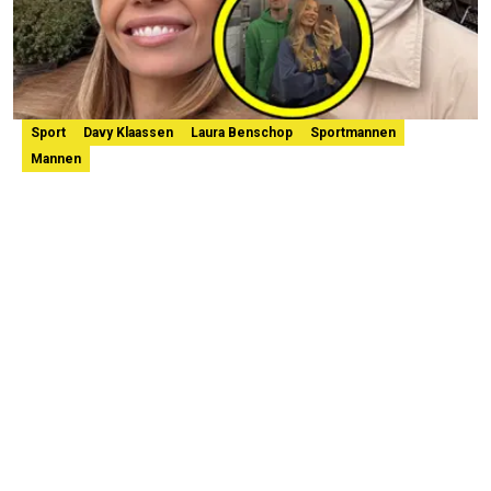
Sport
Davy Klaassen
Laura Benschop
Sportmannen
Mannen