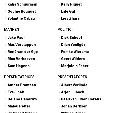
Katja Schuurman
Kelly Piquet
Sophie Bouquet
Lale Gül
Yolanthe Cabau
Lies Zhara
MANNEN
POLITICI
Jake Paul
Dick Schoof
Max Verstappen
Dilan Yesilgöz
René van der Gijp
Femke Wiersma
Rico Verhoeven
Geert Wilders
Sam Hagens
Marjolein Faber
PRESENTATRICES
PRESENTATOREN
Amber Brantsen
Albert Verlinde
Eva Jinek
Arjen Lubach
Hélène Hendriks
Beau van Erven Dorens
Malou Petter
Johan Derksen