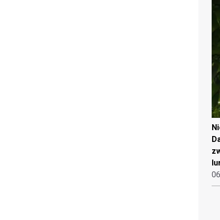
N
Da
zw
lu
06