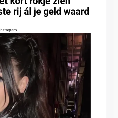
t kort rokje zien
e rij ál je geld waard
Instagram