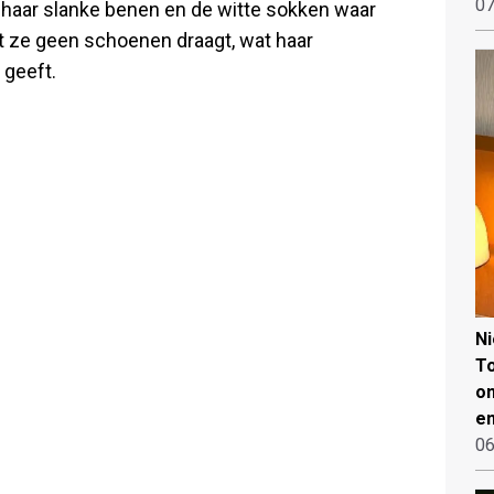
07
 haar slanke benen en de witte sokken waar
dat ze geen schoenen draagt, wat haar
 geeft.
N
To
on
en
06