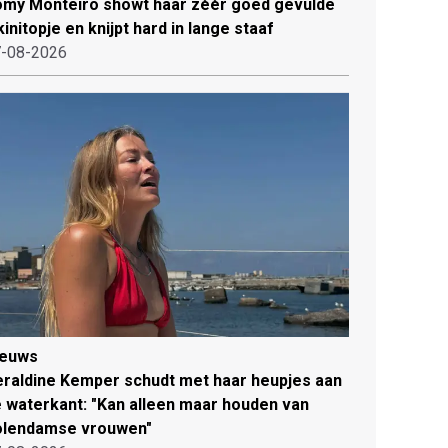
my Monteiro showt haar zéér goed gevulde
kinitopje en knijpt hard in lange staaf
-08-2026
ieuws
raldine Kemper schudt met haar heupjes aan
 waterkant: "Kan alleen maar houden van
olendamse vrouwen"