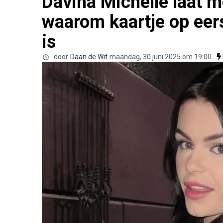
Davina Michelle laat me
waarom kaartje op eerst
is
door
Daan de Wit
maandag, 30 juni 2025 om 19:00