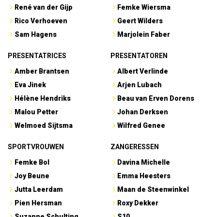
René van der Gijp
Femke Wiersma
Rico Verhoeven
Geert Wilders
Sam Hagens
Marjolein Faber
PRESENTATRICES
PRESENTATOREN
Amber Brantsen
Albert Verlinde
Eva Jinek
Arjen Lubach
Hélène Hendriks
Beau van Erven Dorens
Malou Petter
Johan Derksen
Welmoed Sijtsma
Wilfred Genee
SPORTVROUWEN
ZANGERESSEN
Femke Bol
Davina Michelle
Joy Beune
Emma Heesters
Jutta Leerdam
Maan de Steenwinkel
Pien Hersman
Roxy Dekker
Suzanne Schulting
S10