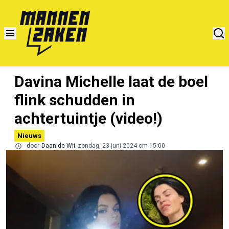
Davina Michelle laat de boel
flink schudden in
achtertuintje (video!)
Nieuws
door
Daan de Wit
zondag, 23 juni 2024 om 15:00