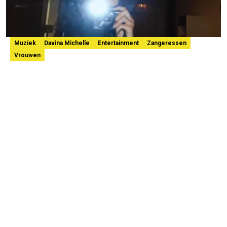
Muziek
Davina Michelle
Entertainment
Zangeressen
Vrouwen