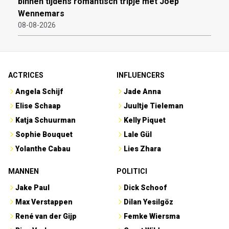
binnen tijdens romantisch tripje met Joep
Wennemars
08-08-2026
ACTRICES
INFLUENCERS
Angela Schijf
Jade Anna
Elise Schaap
Juultje Tieleman
Katja Schuurman
Kelly Piquet
Sophie Bouquet
Lale Gül
Yolanthe Cabau
Lies Zhara
MANNEN
POLITICI
Jake Paul
Dick Schoof
Max Verstappen
Dilan Yesilgöz
René van der Gijp
Femke Wiersma