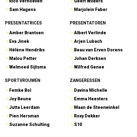
Rico Verhoeven
Geert Wilders
Sam Hagens
Marjolein Faber
PRESENTATRICES
PRESENTATOREN
Amber Brantsen
Albert Verlinde
Eva Jinek
Arjen Lubach
Hélène Hendriks
Beau van Erven Dorens
Malou Petter
Johan Derksen
Welmoed Sijtsma
Wilfred Genee
SPORTVROUWEN
ZANGERESSEN
Femke Bol
Davina Michelle
Joy Beune
Emma Heesters
Jutta Leerdam
Maan de Steenwinkel
Pien Hersman
Roxy Dekker
Suzanne Schulting
S10