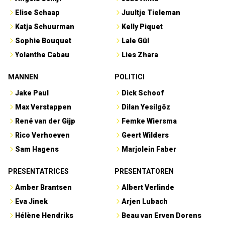
Elise Schaap
Juultje Tieleman
Katja Schuurman
Kelly Piquet
Sophie Bouquet
Lale Gül
Yolanthe Cabau
Lies Zhara
MANNEN
POLITICI
Jake Paul
Dick Schoof
Max Verstappen
Dilan Yesilgöz
René van der Gijp
Femke Wiersma
Rico Verhoeven
Geert Wilders
Sam Hagens
Marjolein Faber
PRESENTATRICES
PRESENTATOREN
Amber Brantsen
Albert Verlinde
Eva Jinek
Arjen Lubach
Hélène Hendriks
Beau van Erven Dorens