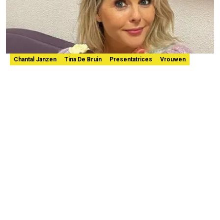
Chantal Janzen
Tina De Bruin
Presentatrices
Vrouwen