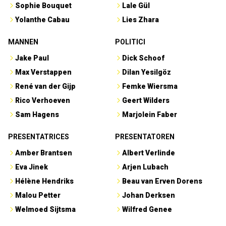
Sophie Bouquet
Lale Gül
Yolanthe Cabau
Lies Zhara
MANNEN
POLITICI
Jake Paul
Dick Schoof
Max Verstappen
Dilan Yesilgöz
René van der Gijp
Femke Wiersma
Rico Verhoeven
Geert Wilders
Sam Hagens
Marjolein Faber
PRESENTATRICES
PRESENTATOREN
Amber Brantsen
Albert Verlinde
Eva Jinek
Arjen Lubach
Hélène Hendriks
Beau van Erven Dorens
Malou Petter
Johan Derksen
Welmoed Sijtsma
Wilfred Genee