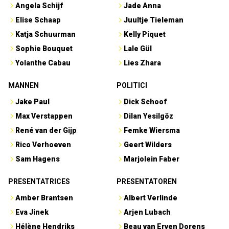
Angela Schijf
Jade Anna
Elise Schaap
Juultje Tieleman
Katja Schuurman
Kelly Piquet
Sophie Bouquet
Lale Gül
Yolanthe Cabau
Lies Zhara
MANNEN
POLITICI
Jake Paul
Dick Schoof
Max Verstappen
Dilan Yesilgöz
René van der Gijp
Femke Wiersma
Rico Verhoeven
Geert Wilders
Sam Hagens
Marjolein Faber
PRESENTATRICES
PRESENTATOREN
Amber Brantsen
Albert Verlinde
Eva Jinek
Arjen Lubach
Hélène Hendriks
Beau van Erven Dorens