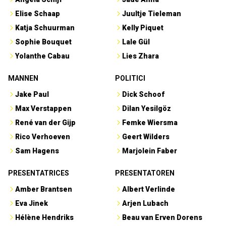
Elise Schaap
Juultje Tieleman
Katja Schuurman
Kelly Piquet
Sophie Bouquet
Lale Gül
Yolanthe Cabau
Lies Zhara
MANNEN
POLITICI
Jake Paul
Dick Schoof
Max Verstappen
Dilan Yesilgöz
René van der Gijp
Femke Wiersma
Rico Verhoeven
Geert Wilders
Sam Hagens
Marjolein Faber
PRESENTATRICES
PRESENTATOREN
Amber Brantsen
Albert Verlinde
Eva Jinek
Arjen Lubach
Hélène Hendriks
Beau van Erven Dorens