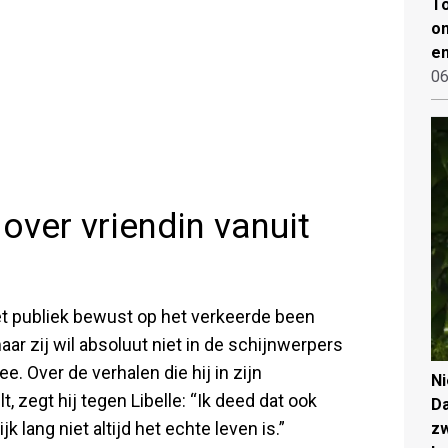
To
on
en
06
over vriendin vanuit
het publiek bewust op het verkeerde been
aar zij wil absoluut niet in de schijnwerpers
e. Over de verhalen die hij in zijn
N
 zegt hij tegen Libelle: “Ik deed dat ook
Da
k lang niet altijd het echte leven is.”
zw