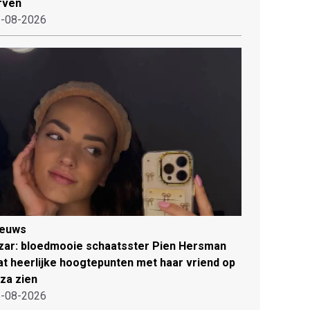
rven
-08-2026
ieuws
zar: bloedmooie schaatsster Pien Hersman
at heerlijke hoogtepunten met haar vriend op
iza zien
-08-2026