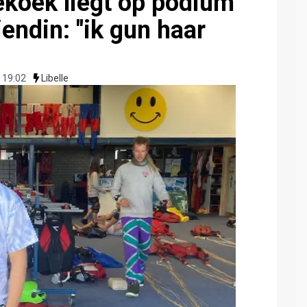
ekoek liegt op podium
iendin: "ik gun haar
 19:02
Libelle