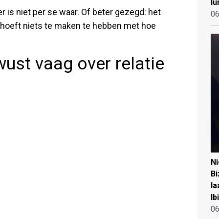
lu
r is niet per se waar. Of beter gezegd: het
06
r hoeft niets te maken te hebben met hoe
ust vaag over relatie
N
Bi
la
Ib
06