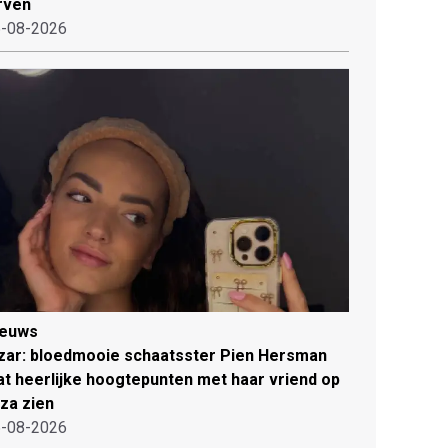
rven
-08-2026
ieuws
zar: bloedmooie schaatsster Pien Hersman
at heerlijke hoogtepunten met haar vriend op
iza zien
-08-2026