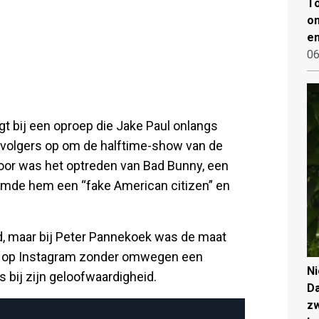
To
on
en
06
t bij een oproep die Jake Paul onlangs
n volgers op om de halftime-show van de
oor was het optreden van Bad Bunny, een
oemde hem een “fake American citizen” en
rd, maar bij Peter Pannekoek was de maat
ul op Instagram zonder omwegen een
N
 bij zijn geloofwaardigheid.
Da
zw