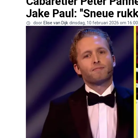
Cabaretier Peter Pann
Jake Paul: "Sneue rukk
door
Elise van Dijk
dinsdag, 10 februari 2026 om 16:00