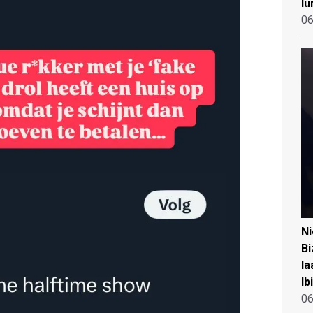
lu
06
N
Bi
la
Ib
06