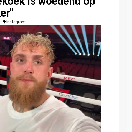
ekoek is woedend op
er"
Instagram