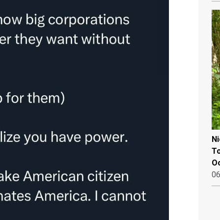
N
To
Oo
06