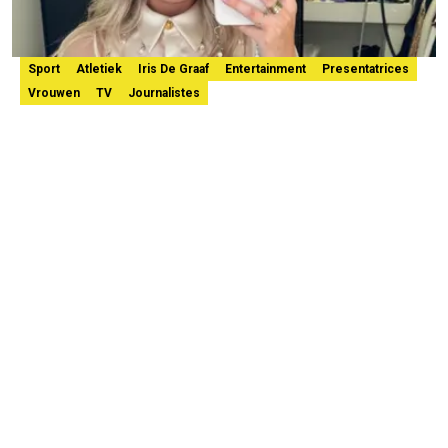
Sport
Atletiek
Iris De Graaf
Entertainment
Presentatrices
Vrouwen
TV
Journalistes