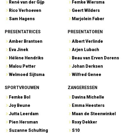
René van der Gijp
Femke Wiersma
Rico Verhoeven
Geert Wilders
Sam Hagens
Marjolein Faber
PRESENTATRICES
PRESENTATOREN
Amber Brantsen
Albert Verlinde
Eva Jinek
Arjen Lubach
Hélène Hendriks
Beau van Erven Dorens
Malou Petter
Johan Derksen
Welmoed Sijtsma
Wilfred Genee
SPORTVROUWEN
ZANGERESSEN
Femke Bol
Davina Michelle
Joy Beune
Emma Heesters
Jutta Leerdam
Maan de Steenwinkel
Pien Hersman
Roxy Dekker
Suzanne Schulting
S10