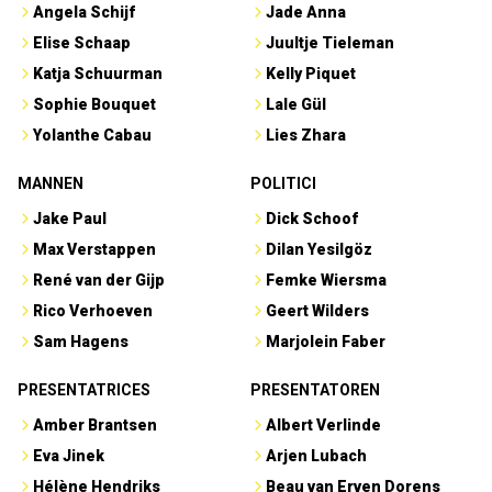
Angela Schijf
Jade Anna
Elise Schaap
Juultje Tieleman
Katja Schuurman
Kelly Piquet
Sophie Bouquet
Lale Gül
Yolanthe Cabau
Lies Zhara
MANNEN
POLITICI
Jake Paul
Dick Schoof
Max Verstappen
Dilan Yesilgöz
René van der Gijp
Femke Wiersma
Rico Verhoeven
Geert Wilders
Sam Hagens
Marjolein Faber
PRESENTATRICES
PRESENTATOREN
Amber Brantsen
Albert Verlinde
Eva Jinek
Arjen Lubach
Hélène Hendriks
Beau van Erven Dorens