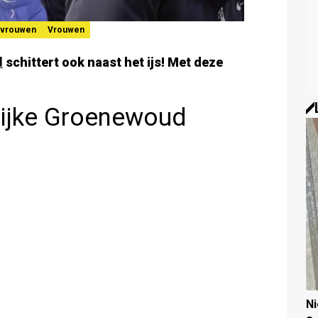
tvrouwen
Vrouwen
d
schittert ook naast het ijs! Met deze
rijke Groenewoud
N