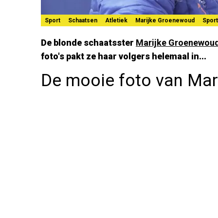
Sport
Schaatsen
Atletiek
Marijke Groenewoud
Spor
De blonde schaatsster
Marijke Groenewou
foto's pakt ze haar volgers helemaal in...
De mooie foto van Ma