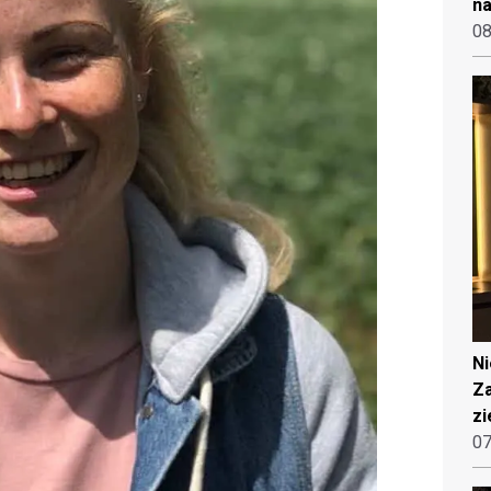
na
08
N
Za
zi
07