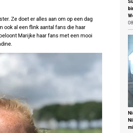
Su
bi
W
ter. Ze doet er alles aan om op een dag
08
ook al een flink aantal fans die haar
 beloont Marijke haar fans met een mooi
ndine.
N
Ni
mi